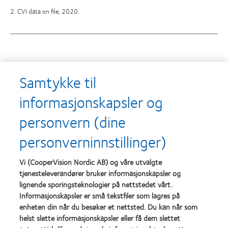
2. CVI data on file, 2020.
Utmerkelser
Samtykke til
informasjonskapsler og
personvern (dine
Learn
Learn
more
more
personverninnstillinger)
about
about
Utmerkelsen
Contact
Silmo
Lens
Vi (CooperVision Nordic AB) og våre utvalgte
d’Or
Product
tjenesteleverandører bruker informasjonskapsler og
for
of
lignende sporingsteknologier på nettstedet vårt.
Learn
Learn
beste
the
more
more
Informasjonskapsler er små tekstfiler som lagres på
produkt,
Year
about
about
MyDay®
(2013)
enheten din når du besøker et nettsted. Du kan når som
Best
Best
(2013)
helst slette informasjonskapsler eller få dem slettet
Companies
Factory