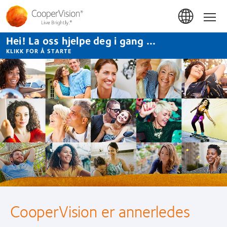
Hopp
til
Hom
hovedinnhold
Hei! La oss hjelpe deg i gang ...
KLIKK FOR Å STARTE
CooperVision
Norway
CooperVision er annerledes