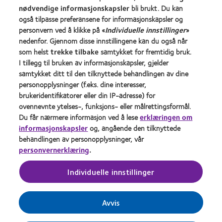
nødvendige informasjonskapsler
bli brukt. Du kan
Om oss
også tilpasse preferansene for informasjonskapsler og
personvern ved å klikke på «
Individuelle innstillinger
»
Jobbe
nedenfor. Gjennom disse innstillingene kan du også når
Nyheter og media
som helst
trekke tilbake
samtykket for fremtidig bruk.
Kontakt oss
I tillegg til bruken av informasjonskapsler, gjelder
samtykket ditt til den tilknyttede behandlingen av dine
personopplysninger (f.eks. dine interesser,
Legal
brukeridentifikatorer eller din IP-adresse) for
Retningslinjer for personvern
ovennevnte ytelses-, funksjons- eller målrettingsformål.
Du får nærmere informasjon ved å lese
erklæringen om
Policy for bruk av informasjonskapsler
informasjonskapsler
og, angående den tilknyttede
Vilkår
behandlingen av personopplysninger, vår
personvernerklæring
.
Retningslinjer for kommentering
Transparency Act Statement
Individuelle innstillinger
Administrer samtykkepreferanser
Avvis