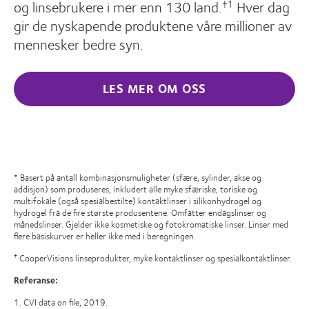
og linsebrukere i mer enn 130 land.
Hver dag
†1
gir de nyskapende produktene våre millioner av
mennesker bedre syn.
LES MER OM OSS
* Basert på antall kombinasjonsmuligheter (sfære, sylinder, akse og
addisjon) som produseres, inkludert alle myke sfæriske, toriske og
multifokale (også spesialbestilte) kontaktlinser i silikonhydrogel og
hydrogel fra de fire største produsentene. Omfatter endagslinser og
månedslinser. Gjelder ikke kosmetiske og fotokromatiske linser. Linser med
flere basiskurver er heller ikke med i beregningen.
CooperVisions linseprodukter, myke kontaktlinser og spesialkontaktlinser.
†
Referanse:
1. CVI data on file, 2019.