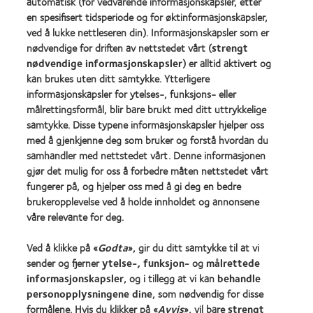
automatisk (for vedvarende informasjonskapsler, etter
for
Awards
Leaders
2011
en spesifisert tidsperiode og for øktinformasjonskapsler,
Learn
Learn
2012
(2011)
ved å lukke nettleseren din). Informasjonskapsler som er
more
more
&
nødvendige for driften av nettstedet vårt (
strengt
about
about
2010
ODMA
nødvendige informasjonskapsler
) er alltid aktivert og
REBRAND
(2012)
2011
100®
kan brukes uten ditt samtykke. Ytterligere
(2011)
Global
informasjonskapsler for ytelses-, funksjons- eller
Award
målrettingsformål, blir bare brukt med ditt uttrykkelige
(2012)
samtykke. Disse typene informasjonskapsler hjelper oss
med å gjenkjenne deg som bruker og forstå hvordan du
samhandler med nettstedet vårt. Denne informasjonen
Våre produkter
gjør det mulig for oss å forbedre måten nettstedet vårt
fungerer på, og hjelper oss med å gi deg en bedre
Kontaktlinsequiz
brukeropplevelse ved å holde innholdet og annonsene
Kontaktlinseteknologi
våre relevante for deg.
Ved å klikke på «
Godta
», gir du ditt samtykke til at vi
Kontaktlinser og syn
sender og fjerner
ytelse-, funksjon-
og
målrettede
Ny bruker
informasjonskapsler
, og i tillegg at vi kan
behandle
personopplysningene dine
, som nødvendig for disse
Erfaren bruker
formålene. Hvis du klikker på «
Avvis
», vil bare
strengt