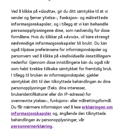
Ved å klikke på «
Godta
», gir du ditt samtykke til at vi
Kontaktlinser og syn
sender og fjerner
ytelse-, funksjon-
og
målrettede
Ny bruker
informasjonskapsler
, og i tillegg at vi kan
behandle
personopplysningene dine
, som nødvendig for disse
Erfaren bruker
formålene. Hvis du klikker på «
Avvis
», vil bare
strengt
nødvendige informasjonskapsler
bli brukt. Du kan
Om oss
også tilpasse preferansene for informasjonskapsler og
personvern ved å klikke på «
Individuelle innstillinger
»
Jobbe
nedenfor. Gjennom disse innstillingene kan du også når
Nyheter og media
som helst
trekke tilbake
samtykket for fremtidig bruk.
Kontakt oss
I tillegg til bruken av informasjonskapsler, gjelder
samtykket ditt til den tilknyttede behandlingen av dine
personopplysninger (f.eks. dine interesser,
Legal
brukeridentifikatorer eller din IP-adresse) for
Retningslinjer for personvern
ovennevnte ytelses-, funksjons- eller målrettingsformål.
Du får nærmere informasjon ved å lese
erklæringen om
Policy for bruk av informasjonskapsler
informasjonskapsler
og, angående den tilknyttede
Vilkår
behandlingen av personopplysninger, vår
personvernerklæring
.
Retningslinjer for kommentering