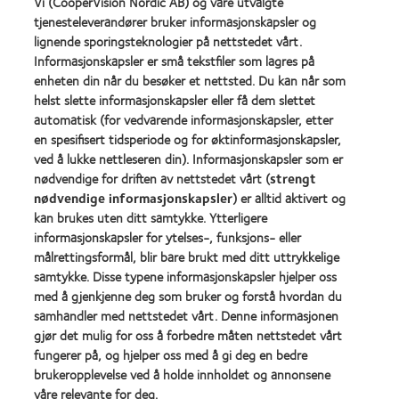
Vi (CooperVision Nordic AB) og våre utvalgte
d’Or
Product
tjenesteleverandører bruker informasjonskapsler og
for
of
lignende sporingsteknologier på nettstedet vårt.
Learn
Learn
beste
the
more
more
Informasjonskapsler er små tekstfiler som lagres på
produkt,
Year
about
about
MyDay®
(2013)
enheten din når du besøker et nettsted. Du kan når som
Best
Best
(2013)
helst slette informasjonskapsler eller få dem slettet
Companies
Factory
automatisk (for vedvarende informasjonskapsler, etter
for
Awards
Leaders
2011
en spesifisert tidsperiode og for øktinformasjonskapsler,
Learn
Learn
2012
(2011)
ved å lukke nettleseren din). Informasjonskapsler som er
more
more
&
nødvendige for driften av nettstedet vårt (
strengt
about
about
2010
ODMA
nødvendige informasjonskapsler
) er alltid aktivert og
REBRAND
(2012)
2011
100®
kan brukes uten ditt samtykke. Ytterligere
(2011)
Global
informasjonskapsler for ytelses-, funksjons- eller
Award
målrettingsformål, blir bare brukt med ditt uttrykkelige
(2012)
samtykke. Disse typene informasjonskapsler hjelper oss
med å gjenkjenne deg som bruker og forstå hvordan du
samhandler med nettstedet vårt. Denne informasjonen
Våre produkter
gjør det mulig for oss å forbedre måten nettstedet vårt
fungerer på, og hjelper oss med å gi deg en bedre
Kontaktlinsequiz
brukeropplevelse ved å holde innholdet og annonsene
Kontaktlinseteknologi
våre relevante for deg.