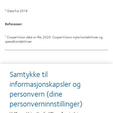
* Data fra 2019.
Referanser:
CooperVision data on file, 2020. CooperVisions myke kontaktlinser og
1
spesialkontaktlinser.
Utmerkelser
Samtykke til
informasjonskapsler og
personvern (dine
Learn
Learn
more
more
personverninnstillinger)
about
about
Utmerkelsen
Contact
Silmo
Lens