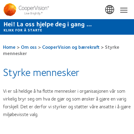
Hopp
til
Hom
hovedinnhold
Hei! La oss hjelpe deg i gang ...
KLIKK FOR Å STARTE
Home
>
Om oss
>
CooperVision og bærekraft
>
Styrke
mennesker
Styrke mennesker
Vi er så heldige å ha flotte mennesker i organisasjonen vår som
virkelig bryr seg om hva de gjør og som ønsker å gjøre en varig
forskjell. Det er derfor vi styrker og støtter våre ansatte i å gjøre
miljøbevisste valg.