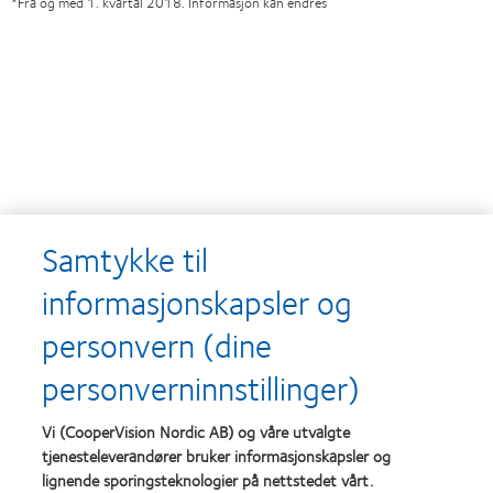
*Fra og med 1. kvartal 2018. Informasjon kan endres
Utmerkelser
Samtykke til
informasjonskapsler og
personvern (dine
Learn
Learn
more
more
personverninnstillinger)
about
about
Utmerkelsen
Contact
Silmo
Lens
Vi (CooperVision Nordic AB) og våre utvalgte
d’Or
Product
tjenesteleverandører bruker informasjonskapsler og
for
of
lignende sporingsteknologier på nettstedet vårt.
Learn
Learn
beste
the