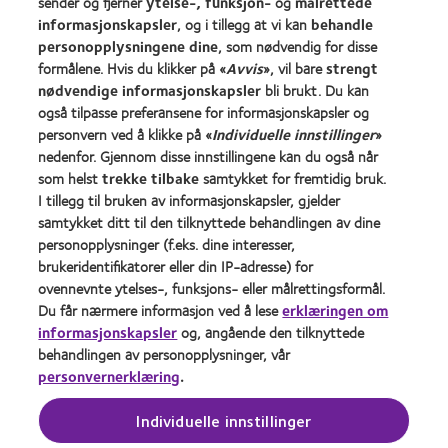
sender og fjerner
ytelse-, funksjon-
og
målrettede
Ny bruker
informasjonskapsler
, og i tillegg at vi kan
behandle
personopplysningene dine
, som nødvendig for disse
Erfaren bruker
formålene. Hvis du klikker på «
Avvis
», vil bare
strengt
nødvendige informasjonskapsler
bli brukt. Du kan
Om oss
også tilpasse preferansene for informasjonskapsler og
personvern ved å klikke på «
Individuelle innstillinger
»
Jobbe
nedenfor. Gjennom disse innstillingene kan du også når
Nyheter og media
som helst
trekke tilbake
samtykket for fremtidig bruk.
Kontakt oss
I tillegg til bruken av informasjonskapsler, gjelder
samtykket ditt til den tilknyttede behandlingen av dine
personopplysninger (f.eks. dine interesser,
Legal
brukeridentifikatorer eller din IP-adresse) for
Retningslinjer for personvern
ovennevnte ytelses-, funksjons- eller målrettingsformål.
Du får nærmere informasjon ved å lese
erklæringen om
Policy for bruk av informasjonskapsler
informasjonskapsler
og, angående den tilknyttede
Vilkår
behandlingen av personopplysninger, vår
personvernerklæring
.
Retningslinjer for kommentering
Transparency Act Statement
Individuelle innstillinger