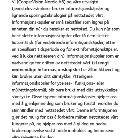
Silmo
Lens
Vi (CooperVision Nordic AB) og våre utvalgte
d’Or
Product
tjenesteleverandører bruker informasjonskapsler og
for
of
lignende sporingsteknologier på nettstedet vårt.
Learn
Learn
beste
the
more
more
Informasjonskapsler er små tekstfiler som lagres på
produkt,
Year
about
about
MyDay®
(2013)
enheten din når du besøker et nettsted. Du kan når som
Best
Best
(2013)
helst slette informasjonskapsler eller få dem slettet
Companies
Factory
automatisk (for vedvarende informasjonskapsler, etter
for
Awards
Leaders
2011
en spesifisert tidsperiode og for øktinformasjonskapsler,
Learn
Learn
2012
(2011)
ved å lukke nettleseren din). Informasjonskapsler som er
more
more
&
nødvendige for driften av nettstedet vårt (
strengt
about
about
2010
ODMA
nødvendige informasjonskapsler
) er alltid aktivert og
REBRAND
(2012)
2011
100®
kan brukes uten ditt samtykke. Ytterligere
(2011)
Global
informasjonskapsler for ytelses-, funksjons- eller
Award
målrettingsformål, blir bare brukt med ditt uttrykkelige
(2012)
samtykke. Disse typene informasjonskapsler hjelper oss
med å gjenkjenne deg som bruker og forstå hvordan du
samhandler med nettstedet vårt. Denne informasjonen
Våre produkter
gjør det mulig for oss å forbedre måten nettstedet vårt
fungerer på, og hjelper oss med å gi deg en bedre
Kontaktlinsequiz
brukeropplevelse ved å holde innholdet og annonsene
Kontaktlinseteknologi
våre relevante for deg.