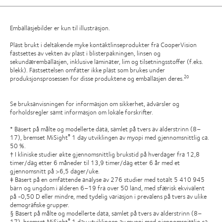
Emballasjebilder er kun til illustrasjon.
Plast brukt i deltakende myke kontaktlinseprodukter fra CooperVision
fastsettes av vekten av plast i blisterpakningen, linsen og
sekundæremballasjen, inklusive laminater, lim og tilsetningsstoffer (f.eks.
blekk). Fastsettelsen omfatter ikke plast som brukes under
produksjonsprosessen for disse produktene og emballasjen deres.
20
Se bruksanvisningen for informasjon om sikkerhet, advarsler og
forholdsregler samt informasjon om lokale forskrifter.
* Basert på målte og modellerte data, samlet på tvers av alderstrinn (8–
17), bremset MiSight
1 day utviklingen av myopi med gjennomsnittlig ca.
®
50 %.
† I kliniske studier økte gjennomsnittlig brukstid på hverdager fra 12,8
timer/dag etter 6 måneder til 13,9 timer/dag etter 6 år med et
gjennomsnitt på >6,5 dager/uke.
‡ Basert på en omfattende analyse av 276 studier med totalt 5 410 945
barn og ungdom i alderen 6–19 fra over 50 land, med sfærisk ekvivalent
på -0,50 D eller mindre, med tydelig variasjon i prevalens på tvers av ulike
demografiske grupper.
§ Basert på målte og modellerte data, samlet på tvers av alderstrinn (8–
17), bremset MiSight
1 day utviklingen av myopi med gjennomsnittlig ca.
®