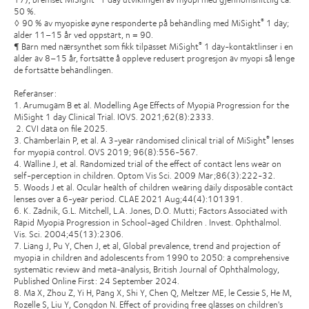
50 %.
◊ 90 % av myopiske øyne responderte på behandling med MiSight
1 day;
®
alder 11–15 år ved oppstart, n = 90.
¶ Barn med nærsynthet som fikk tilpasset MiSight
1 day-kontaktlinser i en
®
alder av 8–15 år, fortsatte å oppleve redusert progresjon av myopi så lenge
de fortsatte behandlingen.
Referanser:
1. Arumugam B et al. Modelling Age Effects of Myopia Progression for the
MiSight 1 day Clinical Trial. IOVS. 2021;62(8):2333.
2. CVI data on file 2025.
3. Chamberlain P, et al. A 3-year randomised clinical trial of MiSight
lenses
®
for myopia control. OVS 2019; 96(8):556-567.
4. Walline J, et al. Randomized trial of the effect of contact lens wear on
self-perception in children. Optom Vis Sci. 2009 Mar;86(3):222-32.
5. Woods J et al. Ocular health of children wearing daily disposable contact
lenses over a 6-year period. CLAE 2021 Aug;44(4):101391.
6. K. Zadnik, G.L. Mitchell, L.A. Jones, D.O. Mutti; Factors Associated with
Rapid Myopia Progression in School-aged Children . Invest. Ophthalmol.
Vis. Sci. 2004;45(13):2306.
7. Liang J, Pu Y, Chen J, et al, Global prevalence, trend and projection of
myopia in children and adolescents from 1990 to 2050: a comprehensive
systematic review and meta-analysis, British Journal of Ophthalmology,
Published Online First: 24 September 2024.
8. Ma X, Zhou Z, Yi H, Pang X, Shi Y, Chen Q, Meltzer ME, le Cessie S, He M,
Rozelle S, Liu Y, Congdon N. Effect of providing free glasses on children's