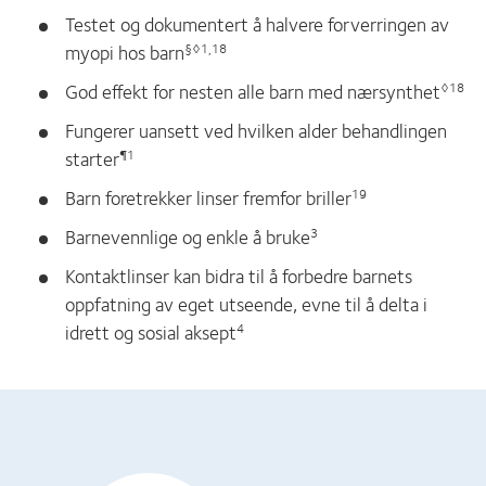
Testet og dokumentert å halvere forverringen av
myopi hos barn
§◊1,18
God effekt for nesten alle barn med nærsynthet
◊18
Fungerer uansett ved hvilken alder behandlingen
starter
¶1
Barn foretrekker linser fremfor briller
19
Barnevennlige og enkle å bruke
3
Kontaktlinser kan bidra til å forbedre barnets
oppfatning av eget utseende, evne til å delta i
idrett og sosial aksept
4