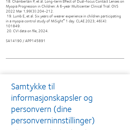
18. Chamberlain P, et al. Long-term Effect of Dual-focus Contact Lenses on
Myopia Progression in Children: A 6-year Multicenter Clinical Trial. OVS
2022 Mar 1;99(3):204-212.
19. Lumb E, et al. Six years of wearer experience in children participating
in a myopia control study of MiSight
1 day. CLAE 2023; 46(4):
®
101849.
20. CVI data on file, 2024.
SA14190 / APP145891
Utmerkelser
Samtykke til
informasjonskapsler og
personvern (dine
Learn
Learn
more
more
personverninnstillinger)
about
about
Utmerkelsen
Contact