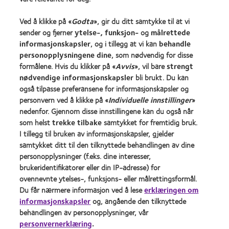
Ved å klikke på «
Godta
», gir du ditt samtykke til at vi
Kontaktlinser og syn
sender og fjerner
ytelse-, funksjon-
og
målrettede
Ny bruker
informasjonskapsler
, og i tillegg at vi kan
behandle
personopplysningene dine
, som nødvendig for disse
Erfaren bruker
formålene. Hvis du klikker på «
Avvis
», vil bare
strengt
nødvendige informasjonskapsler
bli brukt. Du kan
Om oss
også tilpasse preferansene for informasjonskapsler og
personvern ved å klikke på «
Individuelle innstillinger
»
Jobbe
nedenfor. Gjennom disse innstillingene kan du også når
Nyheter og media
som helst
trekke tilbake
samtykket for fremtidig bruk.
Kontakt oss
I tillegg til bruken av informasjonskapsler, gjelder
samtykket ditt til den tilknyttede behandlingen av dine
personopplysninger (f.eks. dine interesser,
Legal
brukeridentifikatorer eller din IP-adresse) for
Retningslinjer for personvern
ovennevnte ytelses-, funksjons- eller målrettingsformål.
Du får nærmere informasjon ved å lese
erklæringen om
Policy for bruk av informasjonskapsler
informasjonskapsler
og, angående den tilknyttede
Vilkår
behandlingen av personopplysninger, vår
personvernerklæring
.
Retningslinjer for kommentering