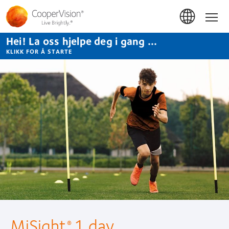
Hopp
til
Hom
hovedinnhold
Hei! La oss hjelpe deg i gang ...
KLIKK FOR Å STARTE
MiSight
1 day
®