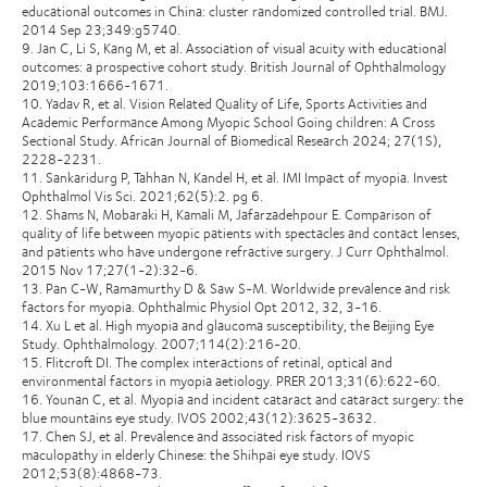
educational outcomes in China: cluster randomized controlled trial. BMJ.
2014 Sep 23;349:g5740.
9. Jan C, Li S, Kang M, et al. Association of visual acuity with educational
outcomes: a prospective cohort study. British Journal of Ophthalmology
2019;103:1666-1671.
10. Yadav R, et al. Vision Related Quality of Life, Sports Activities and
Academic Performance Among Myopic School Going children: A Cross
Sectional Study. African Journal of Biomedical Research 2024; 27(1S),
2228-2231.
11. Sankaridurg P, Tahhan N, Kandel H, et al. IMI Impact of myopia. Invest
Ophthalmol Vis Sci. 2021;62(5):2. pg 6.
12. Shams N, Mobaraki H, Kamali M, Jafarzadehpour E. Comparison of
quality of life between myopic patients with spectacles and contact lenses,
and patients who have undergone refractive surgery. J Curr Ophthalmol.
2015 Nov 17;27(1-2):32-6.
13. Pan C-W, Ramamurthy D & Saw S-M. Worldwide prevalence and risk
factors for myopia. Ophthalmic Physiol Opt 2012, 32, 3-16.
14. Xu L et al. High myopia and glaucoma susceptibility, the Beijing Eye
Study. Ophthalmology. 2007;114(2):216-20.
15. Flitcroft DI. The complex interactions of retinal, optical and
environmental factors in myopia aetiology. PRER 2013;31(6):622-60.
16. Younan C, et al. Myopia and incident cataract and cataract surgery: the
blue mountains eye study. IVOS 2002;43(12):3625-3632.
17. Chen SJ, et al. Prevalence and associated risk factors of myopic
maculopathy in elderly Chinese: the Shihpai eye study. IOVS
2012;53(8):4868-73.