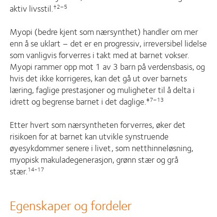
aktiv livsstil.
†2–5
Myopi (bedre kjent som nærsynthet) handler om mer
enn å se uklart – det er en progressiv, irreversibel lidelse
som vanligvis forverres i takt med at barnet vokser.
Myopi rammer opp mot 1 av 3 barn på verdensbasis, og
hvis det ikke korrigeres, kan det gå ut over barnets
læring, faglige prestasjoner og muligheter til å delta i
idrett og begrense barnet i det daglige.
‡7–13
Etter hvert som nærsyntheten forverres, øker det
risikoen for at barnet kan utvikle synstruende
øyesykdommer senere i livet, som netthinneløsning,
myopisk makuladegenerasjon, grønn stær og grå
stær.
14-17
Egenskaper og fordeler