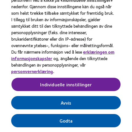
personvern ved å klikke på «
Individuelle innstillinger
»
nedenfor. Gjennom disse innstillingene kan du også når
som helst
trekke tilbake
samtykket for fremtidig bruk.
I tillegg til bruken av informasjonskapsler, gjelder
samtykket ditt til den tilknyttede behandlingen av dine
personopplysninger (f.eks. dine interesser,
brukeridentifikatorer eller din IP-adresse) for
Flere tips om stell av linser
ovennevnte ytelses-, funksjons- eller målrettingsformål.
Du får nærmere informasjon ved å lese
erklæringen om
informasjonskapsler
og, angående den tilknyttede
Håndter kontaktlinsene varsomt.
De er myke og kan
behandlingen av personopplysninger, vår
gå i stykker, så vær forsiktig med negler og smykker.
personvernerklæring
.
Kast linsen hvis den får en revne.
Individuelle innstillinger
Bruk alltid ny linsevæske til rengjøring og
oppbevaring av linsene.
Dette minimerer risikoen for
Avvis
at bakterier og andre urenheter skal komme i kontakt
med linsene. Bruk aldri vann fra springen eller flaske,
Godta
brukt linsevæske eller spytt. Ikke fyll linseetuiet helt
opp med linsevæske.