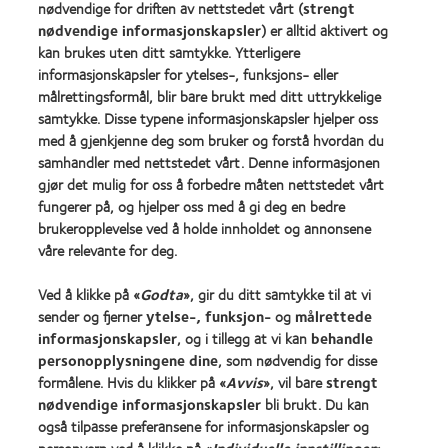
nødvendige for driften av nettstedet vårt (
strengt
ligge dekket med linsevæske, i etuiet, når de ikke er i
nødvendige informasjonskapsler
) er alltid aktivert og
bruk. Du finner informasjon om hvor lenge linsene må
kan brukes uten ditt samtykke. Ytterligere
ligge i bløtt for å bli skikkelig desinfisert, i instruksjonene
informasjonskapsler for ytelses-, funksjons- eller
som følger med linsevæsken.
målrettingsformål, blir bare brukt med ditt uttrykkelige
samtykke. Disse typene informasjonskapsler hjelper oss
med å gjenkjenne deg som bruker og forstå hvordan du
samhandler med nettstedet vårt. Denne informasjonen
For at mediefiler på denne siden skal vises riktig, må
gjør det mulig for oss å forbedre måten nettstedet vårt
bruk av informasjonskapsler godkjennes.
fungerer på, og hjelper oss med å gi deg en bedre
brukeropplevelse ved å holde innholdet og annonsene
våre relevante for deg.
Edit Cookie Preferences
Ved å klikke på «
Godta
», gir du ditt samtykke til at vi
sender og fjerner
ytelse-, funksjon-
og
målrettede
informasjonskapsler
, og i tillegg at vi kan
behandle
personopplysningene dine
, som nødvendig for disse
formålene. Hvis du klikker på «
Avvis
», vil bare
strengt
nødvendige informasjonskapsler
bli brukt. Du kan
også tilpasse preferansene for informasjonskapsler og