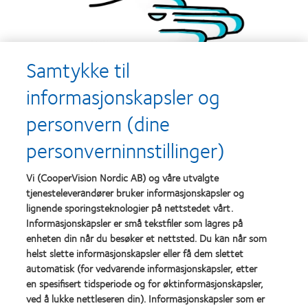
Samtykke til
informasjonskapsler og
personvern (dine
personverninnstillinger)
Vi (CooperVision Nordic AB) og våre utvalgte
TRINN
3
tjenesteleverandører bruker informasjonskapsler og
lignende sporingsteknologier på nettstedet vårt.
Informasjonskapsler er små tekstfiler som lagres på
enheten din når du besøker et nettsted. Du kan når som
helst slette informasjonskapsler eller få dem slettet
Legg linsen i linseetuiet, dekk den med litt mer, ny
automatisk (for vedvarende informasjonskapsler, etter
linsevæske og sett på lokket. Legg merke til at du
en spesifisert tidsperiode og for øktinformasjonskapsler,
ikke
ved å lukke nettleseren din). Informasjonskapsler som er
skal fylle hele etuiet med linsevæske. Linsene skal alltid