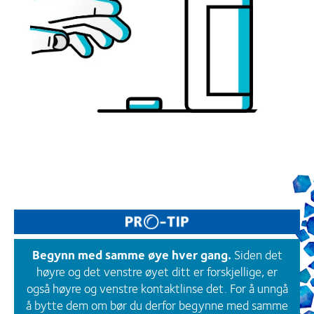
Begynn med samme øye hver gang.
Siden det
høyre og det venstre øyet ditt er forskjellige, er
også høyre og venstre kontaktlinse det. For å unngå
å bytte dem om bør du derfor begynne med samme