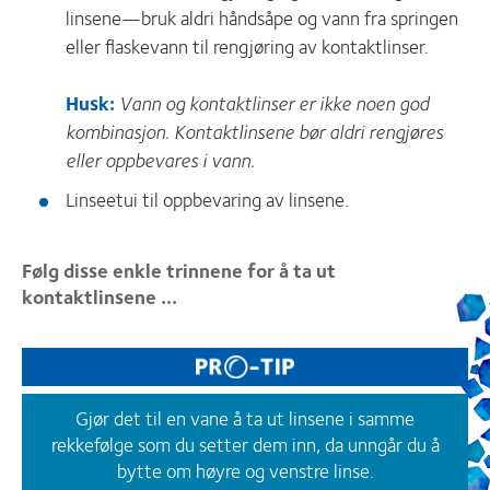
linsene—bruk aldri håndsåpe og vann fra springen
eller flaskevann til rengjøring av kontaktlinser.
Husk:
Vann og kontaktlinser er ikke noen god
kombinasjon. Kontaktlinsene bør aldri rengjøres
eller oppbevares i vann.
Linseetui til oppbevaring av linsene.
Følg disse enkle trinnene for å ta ut
kontaktlinsene ...
Gjør det til en vane å ta ut linsene i samme
rekkefølge som du setter dem inn, da unngår du å
bytte om høyre og venstre linse.