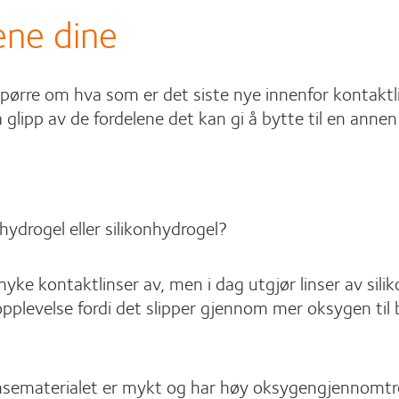
ene dine
ørre om hva som er det siste nye innenfor kontaktli
glipp av de fordelene det kan gi å bytte til en annen
ydrogel eller silikonhydrogel?
myke kontaktlinser av, men i dag utgjør linser av si
opplevelse fordi det slipper gjennom mer oksygen ti
linsematerialet er mykt og har høy oksygengjennomtren