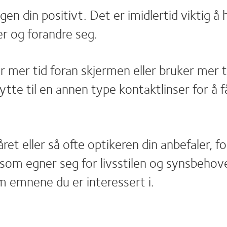
en din positivt. Det er imidlertid viktig å
er og forandre seg.
ger mer tid foran skjermen eller bruker mer 
 bytte til en annen type kontaktlinser for 
året eller så ofte optikeren din anbefaler, 
om egner seg for livsstilen og synsbehove
m emnene du er interessert i.