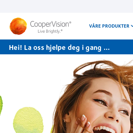
Hopp
til
hovedinnhold
VÅRE PRODUKTER
Hei! La oss hjelpe deg i gang ...