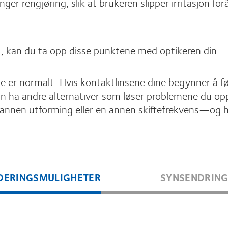
ger rengjøring, slik at brukeren slipper irritasjon f
, kan du ta opp disse punktene med optikeren din.
 er normalt. Hvis kontaktlinsene dine begynner å føle
n ha andre alternativer som løser problemene du opp
 annen utforming eller en annen skiftefrekvens—og h
DERINGSMULIGHETER
SYNSENDRIN