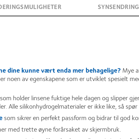
DERINGSMULIGHETER
SYNSENDRIN
ene dine kunne vært enda mer behagelige?
Mye av
r er noen av egenskapene som er utviklet spesielt m
 som holder linsene fuktige hele dagen og slipper g
er. Alle silikonhydrogelmaterialer er ikke like, så spø
e
som sikrer en perfekt passform og bidrar til god k
r med trette øyne forårsaket av skjermbruk.