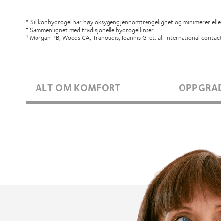
* Silikonhydrogel har høy oksygengjennomtrengelighet og minimerer eller e
Sammenlignet med tradisjonelle hydrogellinser.
†
Morgan PB, Woods CA; Tranoudis, Ioannis G. et. al. International contac
1
ALT OM KOMFORT
OPPGRA