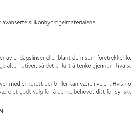
t avanserte silikonhydrogelmaterialene.
nger av endagslinser eller blant dem som foretrekker 
ge alternativer, så det er lurt å tenke gjennom hva 
river med en idrett der briller kan være i veien. Hvis
 være et godt valg for å dekke behovet ditt for synsko
g.