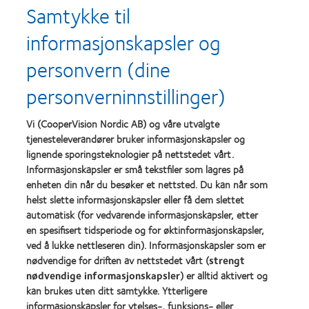
Utmerkelser
Samtykke til
informasjonskapsler og
personvern (dine
Learn
Learn
more
more
personverninnstillinger)
about
about
Utmerkelsen
Contact
Silmo
Lens
Vi (CooperVision Nordic AB) og våre utvalgte
d’Or
Product
tjenesteleverandører bruker informasjonskapsler og
for
of
lignende sporingsteknologier på nettstedet vårt.
Learn
Learn
beste
the
more
more
Informasjonskapsler er små tekstfiler som lagres på
produkt,
Year
about
about
MyDay®
(2013)
enheten din når du besøker et nettsted. Du kan når som
Best
Best
(2013)
helst slette informasjonskapsler eller få dem slettet
Companies
Factory
automatisk (for vedvarende informasjonskapsler, etter
for
Awards
Leaders
2011
en spesifisert tidsperiode og for øktinformasjonskapsler,
Learn
Learn
2012
(2011)
ved å lukke nettleseren din). Informasjonskapsler som er
more
more
&
nødvendige for driften av nettstedet vårt (
strengt
about
about
2010
ODMA
nødvendige informasjonskapsler
) er alltid aktivert og
REBRAND
(2012)
2011
100®
kan brukes uten ditt samtykke. Ytterligere
(2011)
Global
informasjonskapsler for ytelses-, funksjons- eller