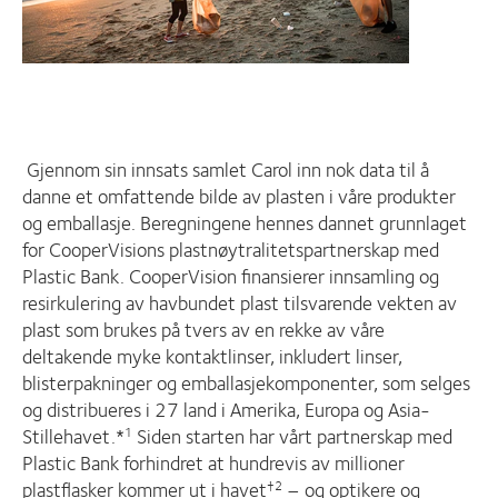
Gjennom sin innsats samlet Carol inn nok data til å
danne et omfattende bilde av plasten i våre produkter
og emballasje. Beregningene hennes dannet grunnlaget
for CooperVisions plastnøytralitetspartnerskap med
Plastic Bank. CooperVision finansierer innsamling og
resirkulering av havbundet plast tilsvarende vekten av
plast som brukes på tvers av en rekke av våre
deltakende myke kontaktlinser, inkludert linser,
blisterpakninger og emballasjekomponenter, som selges
og distribueres i 27 land i Amerika, Europa og Asia-
Stillehavet.*
Siden starten har vårt partnerskap med
1
Plastic Bank forhindret at hundrevis av millioner
plastflasker kommer ut i havet
– og optikere og
†2