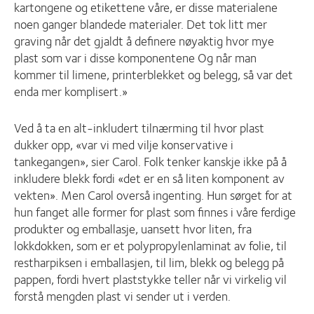
kartongene og etikettene våre, er disse materialene
noen ganger blandede materialer. Det tok litt mer
graving når det gjaldt å definere nøyaktig hvor mye
plast som var i disse komponentene Og når man
kommer til limene, printerblekket og belegg, så var det
enda mer komplisert.»
Ved å ta en alt-inkludert tilnærming til hvor plast
dukker opp, «var vi med vilje konservative i
tankegangen», sier Carol. Folk tenker kanskje ikke på å
inkludere blekk fordi «det er en så liten komponent av
vekten». Men Carol overså ingenting. Hun sørget for at
hun fanget alle former for plast som finnes i våre ferdige
produkter og emballasje, uansett hvor liten, fra
lokkdokken, som er et polypropylenlaminat av folie, til
restharpiksen i emballasjen, til lim, blekk og belegg på
pappen, fordi hvert plaststykke teller når vi virkelig vil
forstå mengden plast vi sender ut i verden.