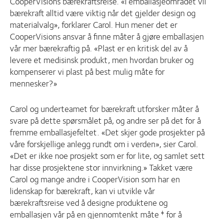
CooperVisions bærekraftsreise. «I emballasjeområdet vil
bærekraft alltid være viktig når det gjelder design og
materialvalg», forklarer Carol. Hun mener det er
CooperVisions ansvar å finne måter å gjøre emballasjen
vår mer bærekraftig på. «Plast er en kritisk del av å
levere et medisinsk produkt, men hvordan bruker og
kompenserer vi plast på best mulig måte for
mennesker?»
Carol og underteamet for bærekraft utforsker måter å
svare på dette spørsmålet på, og andre ser på det for å
fremme emballasjefeltet. «Det skjer gode prosjekter på
våre forskjellige anlegg rundt om i verden», sier Carol.
«Det er ikke noe prosjekt som er for lite, og samlet sett
har disse prosjektene stor innvirkning.» Takket være
Carol og mange andre i CooperVision som har en
lidenskap for bærekraft, kan vi utvikle vår
bærekraftsreise ved å designe produktene og
emballasjen vår på en gjennomtenkt måte
for å
‡