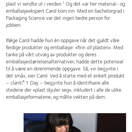
plast vi sendte ut i verden.
Og det var her material- og
1
emballasjeekspert Carol kom inn. Med en bachelorgrad i
Packaging Science var det ingen bedre person for
jobben.
Ifølge Carol hadde hun én oppgave når det gjaldt våre
ferdige produkter og emballasje: «finn
all
plasten». Med
tanke på vårt utvalg av produkter og deres
emballasjestørrelsesalternativer, hadde dette potensial
til å være en skremmende oppgave. Så, «vi begynte i
det små», sier Carol. Ved å starte med et enkelt produkt
– clariti
1 Day – begynte hun å identifisere alle
®
stedene der «plast skjuler seg», inkludert i alle de ulike
emballasjeformatene, og målte vekten på dem.