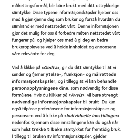
Award
målrettingsformål, blir bare brukt med ditt uttrykkelige
(2012)
samtykke. Disse typene informasjonskapsler hjelper oss
med å gjenkjenne deg som bruker og forstå hvordan du
samhandler med nettstedet vårt. Denne informasjonen
Våre produkter
gjør det mulig for oss å forbedre måten nettstedet vårt
fungerer på, og hjelper oss med å gi deg en bedre
Kontaktlinsequiz
brukeropplevelse ved å holde innholdet og annonsene
Kontaktlinseteknologi
våre relevante for deg.
Ved å klikke på «
Godta
», gir du ditt samtykke til at vi
Kontaktlinser og syn
sender og fjerner
ytelse-, funksjon-
og
målrettede
Ny bruker
informasjonskapsler
, og i tillegg at vi kan
behandle
personopplysningene dine
, som nødvendig for disse
Erfaren bruker
formålene. Hvis du klikker på «
Avvis
», vil bare
strengt
nødvendige informasjonskapsler
bli brukt. Du kan
Om oss
også tilpasse preferansene for informasjonskapsler og
personvern ved å klikke på «
Individuelle innstillinger
»
Jobbe
nedenfor. Gjennom disse innstillingene kan du også når
Nyheter og media
som helst
trekke tilbake
samtykket for fremtidig bruk.
Kontakt oss
I tillegg til bruken av informasjonskapsler, gjelder