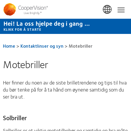
Hopp
til
Hom
hovedinnhold
Hei! La oss hjelpe deg i gang ...
KLIKK FOR Å STARTE
Home
>
Kontaktlinser og syn
>
Motebriller
Motebriller
Her finner du noen av de siste brilletrendene og tips til hva
du bør tenke på for å ta hånd om øynene samtidig som du
ser bra ut.
Solbriller
Solbriller er et viktig motetilbehør og samtidig en bra måte