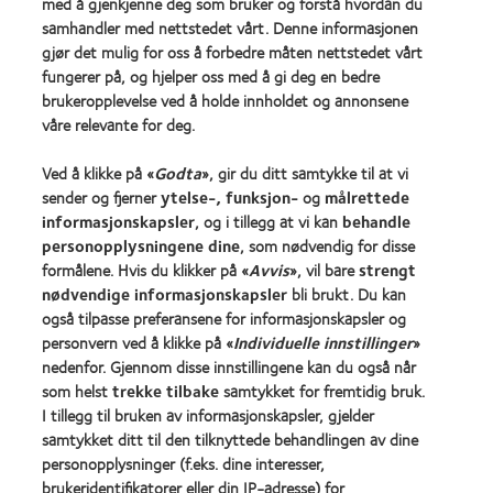
med å gjenkjenne deg som bruker og forstå hvordan du
samhandler med nettstedet vårt. Denne informasjonen
Våre produkter
gjør det mulig for oss å forbedre måten nettstedet vårt
fungerer på, og hjelper oss med å gi deg en bedre
Kontaktlinsequiz
brukeropplevelse ved å holde innholdet og annonsene
Kontaktlinseteknologi
våre relevante for deg.
Ved å klikke på «
Godta
», gir du ditt samtykke til at vi
Kontaktlinser og syn
sender og fjerner
ytelse-, funksjon-
og
målrettede
Ny bruker
informasjonskapsler
, og i tillegg at vi kan
behandle
personopplysningene dine
, som nødvendig for disse
Erfaren bruker
formålene. Hvis du klikker på «
Avvis
», vil bare
strengt
nødvendige informasjonskapsler
bli brukt. Du kan
Om oss
også tilpasse preferansene for informasjonskapsler og
personvern ved å klikke på «
Individuelle innstillinger
»
Jobbe
nedenfor. Gjennom disse innstillingene kan du også når
Nyheter og media
som helst
trekke tilbake
samtykket for fremtidig bruk.
Kontakt oss
I tillegg til bruken av informasjonskapsler, gjelder
samtykket ditt til den tilknyttede behandlingen av dine
personopplysninger (f.eks. dine interesser,
Legal
brukeridentifikatorer eller din IP-adresse) for