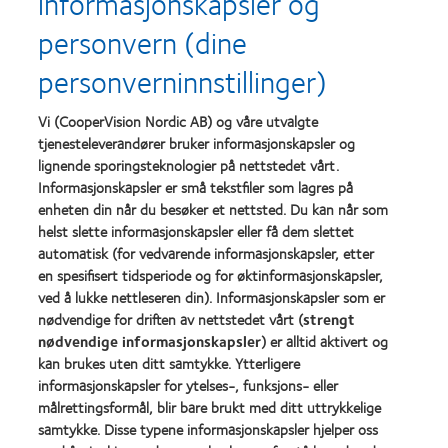
informasjonskapsler og
personvern (dine
Learn
Learn
more
more
personverninnstillinger)
about
about
Utmerkelsen
Contact
Silmo
Lens
Vi (CooperVision Nordic AB) og våre utvalgte
d’Or
Product
tjenesteleverandører bruker informasjonskapsler og
for
of
lignende sporingsteknologier på nettstedet vårt.
Learn
Learn
beste
the
more
more
Informasjonskapsler er små tekstfiler som lagres på
produkt,
Year
about
about
MyDay®
(2013)
enheten din når du besøker et nettsted. Du kan når som
Best
Best
(2013)
helst slette informasjonskapsler eller få dem slettet
Companies
Factory
automatisk (for vedvarende informasjonskapsler, etter
for
Awards
Leaders
2011
en spesifisert tidsperiode og for øktinformasjonskapsler,
Learn
Learn
2012
(2011)
ved å lukke nettleseren din). Informasjonskapsler som er
more
more
&
nødvendige for driften av nettstedet vårt (
strengt
about
about
2010
ODMA
nødvendige informasjonskapsler
) er alltid aktivert og
REBRAND
(2012)
2011
100®
kan brukes uten ditt samtykke. Ytterligere
(2011)
Global
informasjonskapsler for ytelses-, funksjons- eller
Award
målrettingsformål, blir bare brukt med ditt uttrykkelige
(2012)
samtykke. Disse typene informasjonskapsler hjelper oss