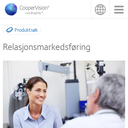
Hopp
til
hovedinnhold
Produktsøk
Relasjonsmarkedsføring