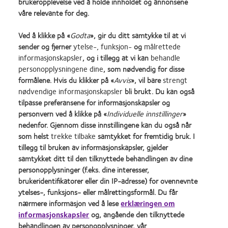
brukeropplevelse ved å holde innholdet og annonsene
innenfor helsesektoren. Det er også en egenskap som kan gi deg
våre relevante for deg.
et overtak på konkurrentene dine i handelsstanden.
Ved å klikke på «
Godta
», gir du ditt samtykke til at vi
Hvis du bruker markedsføring som styrker kundeengasjementet
sender og fjerner
ytelse-, funksjon-
og
målrettede
informasjonskapsler
, og i tillegg at vi kan
behandle
ditt og fremhever den store ekspertisen din, vil kundebasen din
personopplysningene dine
, som nødvendig for disse
fortsette å vokse.
formålene. Hvis du klikker på «
Avvis
», vil bare
strengt
nødvendige informasjonskapsler
bli brukt. Du kan også
tilpasse preferansene for informasjonskapsler og
Learn
Learn
Learn
Learn
Learn
Learn
personvern ved å klikke på «
Individuelle innstillinger
»
more
more
more
more
more
more
nedenfor. Gjennom disse innstillingene kan du også når
about
about
about
about
about
about
som helst
trekke tilbake
samtykket for fremtidig bruk. I
Utmerkelsen
Contact
Best
Best
ODMA
REBRAND
tillegg til bruken av informasjonskapsler, gjelder
Silmo
Lens
Companies
Factory
2011
100®
Våre produkter
Policy for bruk av
d’Or
Product
for
Awards
(2011)
Global
samtykket ditt til den tilknyttede behandlingen av dine
informasjonskapsler
for
of
Leaders
2011
Award
Kontakt oss
personopplysninger (f.eks. dine interesser,
beste
the
2012
(2011)
(2012)
Retningslinjer for kommentering
brukeridentifikatorer eller din IP-adresse) for ovennevnte
Personvernerklæring
produkt,
Year
&
Konsumentens side
ytelses-, funksjons- eller målrettingsformål. Du får
Vilkår
MyDay®
(2013)
2010
nærmere informasjon ved å lese
erklæringen om
Administrer
(2013)
(2012)
samtykkepreferanser
informasjonskapsler
og, angående den tilknyttede
behandlingen av personopplysninger, vår