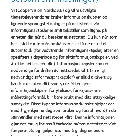
på Facebook-siden din, vil den styrke bildet av deg som en
Vi (CooperVision Nordic AB) og våre utvalgte
aktiv og omtenksom deltaker i kundenes liv i motsetning
tjenesteleverandører bruker informasjonskapsler og
til bare en forhandler.
lignende sporingsteknologier på nettstedet vårt.
Informasjonskapsler er små tekstfiler som lagres på
enheten din når du besøker et nettsted. Du kan når som
Resirkuler og bruk om igjen:
Effektiv digital
helst slette informasjonskapsler eller få dem slettet
markedsføring krever en del arbeid. Men mye av det
automatisk (for vedvarende informasjonskapsler, etter en
innholdet du utarbeider, kan resirkuleres i forskjellige
spesifisert tidsperiode og for øktinformasjonskapsler, ved
former og brukes på nytt i tillegg til det nye materialet du
å lukke nettleseren din). Informasjonskapsler som er
produserer. Noen små endringer er alt som skal til for at
nødvendige for driften av nettstedet vårt (
strengt
nødvendige informasjonskapsler
) er alltid aktivert og
du skal kunne gjenbruke en tekst du har skrevet, som et
kan brukes uten ditt samtykke. Ytterligere
nyhetsbrev, en artikkel på nettsidene dine, et innlegg på
informasjonskapsler for ytelses-, funksjons- eller
Facebook, en tweet eller til og med som del av en video
målrettingsformål, blir bare brukt med ditt uttrykkelige
på YouTube.
samtykke. Disse typene informasjonskapsler hjelper oss
med å gjenkjenne deg som bruker og forstå hvordan du
Det omsorgsbaserte forholdet du har til de eksisterende
samhandler med nettstedet vårt. Denne informasjonen
gjør det mulig for oss å forbedre måten nettstedet vårt
kundene dine – og som du håper å bygge opp til nye kunder – er
fungerer på, og hjelper oss med å gi deg en bedre
trolig en av grunnene til at du en gang bestemte deg for å jobbe