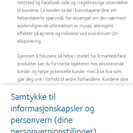
nettsted og Facebook-side og i regelmessige utsendelser
til kundene. La kunden ta del i kunnskapene dine om
helserelaterte spørsmål, for eksempel om den nærmest
epidemilignende utbredelsen av myopi, aldringens
effekter på øynene og risikoene ved overdreven UV-
eksponering.
Gjennom å fokusere på helse i stedet for å markedsføre
produkter kan du forsterke lojaliteten hos eksisterende
kunder og hjelpe potensielle kunder med å se hva som
gjør deg unik i forhold til andre forhandlere. Kundene dine
kommer også til å føle seg tryggere når de handler briller
Samtykke til
og kontaktlinser hos deg.
informasjonskapsler og
Oppmuntre til dialog:
Oppfordre dem som leser
personvern (dine
kommunikasjonen din, til å stille spørsmål, dele innholdet
med familie og venner og stille nye spørsmål knyttet til
personverninnstillinger)
øyehelse. Selv om «samtalen» foregår i det offentlige rom