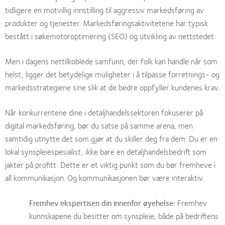
tidligere en motvillig innstilling til aggressiv markedsføring av
produkter og tjenester. Markedsføringsaktivitetene har typisk
bestått i søkemotoroptimering (SEO) og utvikling av nettstedet.
Men i dagens nettilkoblede samfunn, der folk kan handle når som
helst, ligger det betydelige muligheter i å tilpasse forretnings- og
markedsstrategiene sine slik at de bedre oppfyller kundenes krav.
Når konkurrentene dine i detaljhandelssektoren fokuserer på
digital markedsføring, bør du satse på samme arena, men
samtidig utnytte det som gjør at du skiller deg fra dem: Du er en
lokal synspleiespesialist, ikke bare en detaljhandelsbedrift som
jakter på profitt. Dette er et viktig punkt som du bør fremheve i
all kommunikasjon. Og kommunikasjonen bør være interaktiv.
Fremhev ekspertisen din innenfor øyehelse:
Fremhev
kunnskapene du besitter om synspleie, både på bedriftens