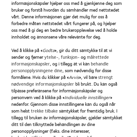
3. CVI data on file 2022. Verve Online Brand Survey with ECPs who recommend somofilcon
informasjonskapsler hjelper oss med å gjenkjenne deg som
A for new wearers in US, Spain, Italy, UK and Korea. n=249 (80% strongly agree/agree).
bruker og forstå hvordan du samhandler med nettstedet
4. CVI data on file, 2024.
vårt. Denne informasjonen gjør det mulig for oss å
forbedre måten nettstedet vårt fungerer på, og hjelper
Se bruksanvisningen for informasjon om sikkerhet, advarsler og forholdsregler samt
informasjon om lokale forskrifter.
oss med å gi deg en bedre brukeropplevelse ved å holde
innholdet og annonsene våre relevante for deg.
SA12732 - 1NO / APP136121
Ved å klikke på «
Godta
», gir du ditt samtykke til at vi
sender og fjerner
ytelse-, funksjon-
og
målrettede
informasjonskapsler
, og i tillegg at vi kan
behandle
Learn
Learn
Learn
Learn
Learn
Learn
personopplysningene dine
, som nødvendig for disse
more
more
more
more
more
more
formålene. Hvis du klikker på «
Avvis
», vil bare
strengt
about
about
about
about
about
about
nødvendige informasjonskapsler
bli brukt. Du kan også
Utmerkelsen
Contact
Best
Best
ODMA
REBRAND
tilpasse preferansene for informasjonskapsler og
Silmo
Lens
Companies
Factory
2011
100®
Våre produkter
Policy for bruk av
personvern ved å klikke på «
Individuelle innstillinger
»
d’Or
Product
for
Awards
(2011)
Global
informasjonskapsler
for
of
Leaders
2011
Award
nedenfor. Gjennom disse innstillingene kan du også når
Kontakt oss
beste
the
2012
(2011)
(2012)
Retningslinjer for kommentering
som helst
trekke tilbake
samtykket for fremtidig bruk. I
Personvernerklæring
produkt,
Year
&
tillegg til bruken av informasjonskapsler, gjelder samtykket
Konsumentens side
Vilkår
MyDay®
(2013)
2010
ditt til den tilknyttede behandlingen av dine
Administrer
(2013)
(2012)
personopplysninger (f.eks. dine interesser,
samtykkepreferanser