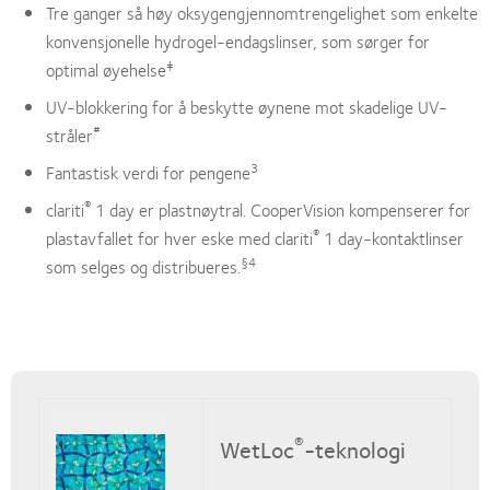
Tre ganger så høy oksygengjennomtrengelighet som enkelte
konvensjonelle hydrogel-endagslinser, som sørger for
‡
optimal øyehelse
UV-blokkering for å beskytte øynene mot skadelige UV-
#
stråler
3
Fantastisk verdi for pengene
®
clariti
1 day er plastnøytral. CooperVision kompenserer for
®
plastavfallet for hver eske med clariti
1 day-kontaktlinser
§4
som selges og distribueres.
®
WetLoc
-teknologi