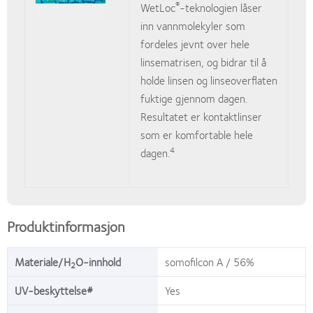
®
WetLoc
-teknologien låser
inn vannmolekyler som
fordeles jevnt over hele
linsematrisen, og bidrar til å
holde linsen og linseoverflaten
fuktige gjennom dagen.
Resultatet er kontaktlinser
som er komfortable hele
4
dagen.
Produktinformasjon
Materiale/H
O-innhold
somofilcon A / 56%
2
UV-beskyttelse#
Yes