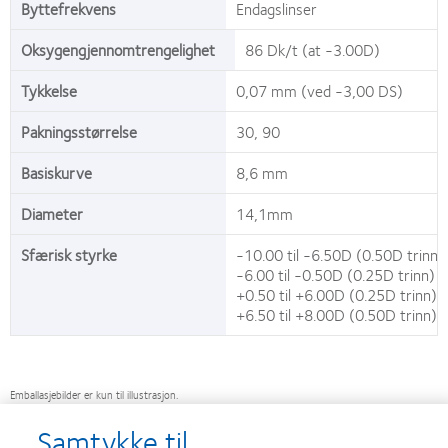
Byttefrekvens
Endagslinser
Oksygengjennomtrengelighet
86 Dk/t (at -3.00D)
Tykkelse
0,07 mm (ved -3,00 DS)
Pakningsstørrelse
30, 90
Basiskurve
8,6 mm
Diameter
14,1mm
Sfærisk styrke
-10.00 til -6.50D (0.50D trinn)
-6.00 til -0.50D (0.25D trinn)
+0.50 til +6.00D (0.25D trinn)
+6.50 til +8.00D (0.50D trinn)
Emballasjebilder er kun til illustrasjon.
Samtykke til
®
®
®
* Sammenlignet med DAILIES TOTAL1
, Miru 1day UpSide, DAILIES
AquaComfort PLUS
, 1-
®
®