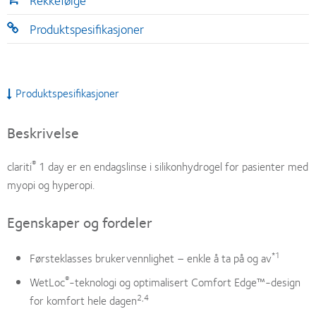
Rekkefølge
Produktspesifikasjoner
Produktspesifikasjoner
Beskrivelse
®
clariti
1 day er en endagslinse i silikonhydrogel for pasienter med
myopi og hyperopi.
Egenskaper og fordeler
*1
Førsteklasses brukervennlighet – enkle å ta på og av
®
WetLoc
-teknologi og optimalisert Comfort Edge™-design
2,4
for komfort hele dagen