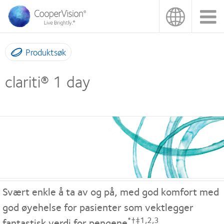
Hopp
til
hovedinnhold
Produktsøk
clariti® 1 day
Svært enkle å ta av og på, med god komfort med
god øyehelse for pasienter som vektlegger
*†‡1,2,3
fantastisk verdi for pengene