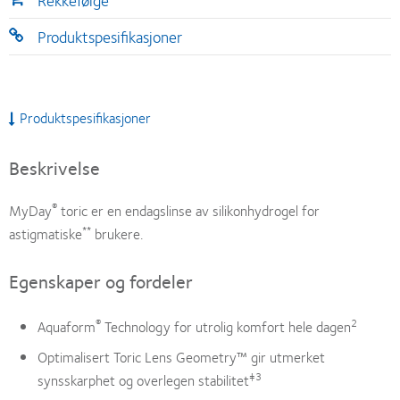
Rekkefølge
Produktspesifikasjoner
Produktspesifikasjoner
Beskrivelse
®
MyDay
toric er en endagslinse av silikonhydrogel for
**
astigmatiske
brukere.
Egenskaper og fordeler
®
2
Aquaform
Technology for utrolig komfort hele dagen
Optimalisert Toric Lens Geometry™ gir utmerket
‡3
synsskarphet og overlegen stabilitet