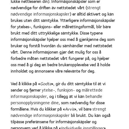
lukke nettleseren din). Informasjonskapsler som er
®
OASYS 1-Day for ASTIGMATISM n=20, PRECISION1
for Astigmatism n=47, DAILIES
nødvendige for driften av nettstedet vårt (
strengt
®
TOTAL1
for Astigmatism n=54; ingen statistisk signifikante forskjeller i synsskarphet på
nødvendige informasjonskapsler
) er alltid aktivert og kan
avstand (p>0,05) ved utlevering og etter 1 ukes daglig bruk
brukes uten ditt samtykke. Ytterligere informasjonskapsler
2. CVI data on file, 2024.
3. Hamed Momeni-Moghaddam et al. Comparison of fitting stability of the different soft
for ytelses-, funksjons- eller målrettingsformål, blir bare
toric contact lenses. Cont Lens Anterior Eye. 2014; 37(5):346-350.
brukt med ditt uttrykkelige samtykke. Disse typene
4. CVI data on file, 2021; Database over resept n=83,540 i alderen 14–70 år.
informasjonskapsler hjelper oss med å gjenkjenne deg som
bruker og forstå hvordan du samhandler med nettstedet
Se bruksanvisningen for informasjon om sikkerhet, advarsler og forholdsregler samt
vårt. Denne informasjonen gjør det mulig for oss å
informasjon om lokale forskrifter.
forbedre måten nettstedet vårt fungerer på, og hjelper
oss med å gi deg en bedre brukeropplevelse ved å holde
SA12447-1-NO / APP134710
innholdet og annonsene våre relevante for deg.
Ved å klikke på «
Godta
», gir du ditt samtykke til at vi
sender og fjerner
ytelse-, funksjon-
og
målrettede
Learn
Learn
Learn
Learn
Learn
Learn
informasjonskapsler
, og i tillegg at vi kan
behandle
more
more
more
more
more
more
personopplysningene dine
, som nødvendig for disse
about
about
about
about
about
about
formålene. Hvis du klikker på «
Avvis
», vil bare
strengt
Utmerkelsen
Contact
Best
Best
ODMA
REBRAND
nødvendige informasjonskapsler
bli brukt. Du kan også
Silmo
Lens
Companies
Factory
2011
100®
Våre produkter
Policy for bruk av
tilpasse preferansene for informasjonskapsler og
d’Or
Product
for
Awards
(2011)
Global
informasjonskapsler
for
of
Leaders
2011
Award
personvern ved å klikke på «
Individuelle innstillinger
»
Kontakt oss