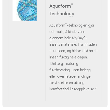
®
Aquaform
Technology
®
Aquaform
-teknologien gjør
det mulig å binde vann
®
gjennom hele MyDay
-
linsens materiale, fra innsiden
til utsiden, og bidrar til å holde
linsen fuktig hele dagen.
Dette gir naturlig
fuktbevaring, uten belegg
eller overflatebehandlinger
for å støtte en utrolig
2
komfortabel linseopplevelse.