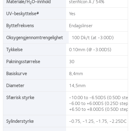
Materiale/H
O-innhold
stenfilcon A / 54%
2
UV-beskyttelse#
Yes
Byttefrekvens
Endagslinser
Oksygengjennomtrengelighet
100 Dk/t (at -3.00D)
Tykkelse
0.10mm (@ -3.00DS)
Pakningsstørrelse
30
Basiskurve
8,4mm
Diameter
14,5mm
Sfærisk styrke
-10.00 to -6.50DS (0.50D step
-6.00 to +6.00DS (0.25D steps
+6.50 to +8.00DS (0.50D steps
Sylinderstyrke
-0.75, -1.25, -1.75, -2.25DC