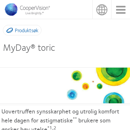
Hopp
til
hovedinnhold
Produktsøk
MyDay® toric
Uovertruffen synsskarphet og utrolig komfort
**
hele dagen for astigmatiske
brukere som
*1,2
ønsker høy ytelse