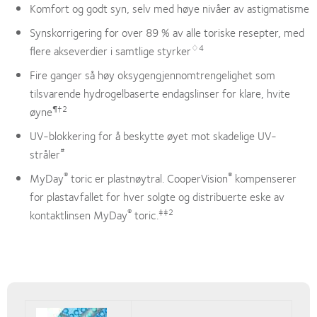
Komfort og godt syn, selv med høye nivåer av astigmatisme
Synskorrigering for over 89 % av alle toriske resepter, med
♢4
flere akseverdier i samtlige styrker
Fire ganger så høy oksygengjennomtrengelighet som
tilsvarende hydrogelbaserte endagslinser for klare, hvite
¶†2
øyne
UV-blokkering for å beskytte øyet mot skadelige UV-
#
stråler
®
®
MyDay
toric er plastnøytral. CooperVision
kompenserer
for plastavfallet for hver solgte og distribuerte eske av
®
‡‡2
kontaktlinsen MyDay
toric.