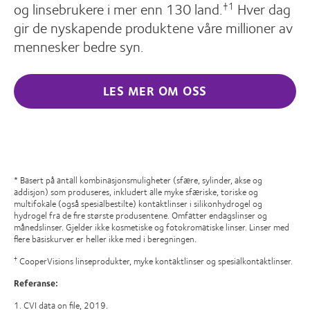
og linsebrukere i mer enn 130 land.
Hver dag
†1
gir de nyskapende produktene våre millioner av
mennesker bedre syn.
LES MER OM OSS
* Basert på antall kombinasjonsmuligheter (sfære, sylinder, akse og
addisjon) som produseres, inkludert alle myke sfæriske, toriske og
multifokale (også spesialbestilte) kontaktlinser i silikonhydrogel og
hydrogel fra de fire største produsentene. Omfatter endagslinser og
månedslinser. Gjelder ikke kosmetiske og fotokromatiske linser. Linser med
flere basiskurver er heller ikke med i beregningen.
CooperVisions linseprodukter, myke kontaktlinser og spesialkontaktlinser.
†
Referanse:
1. CVI data on file, 2019.