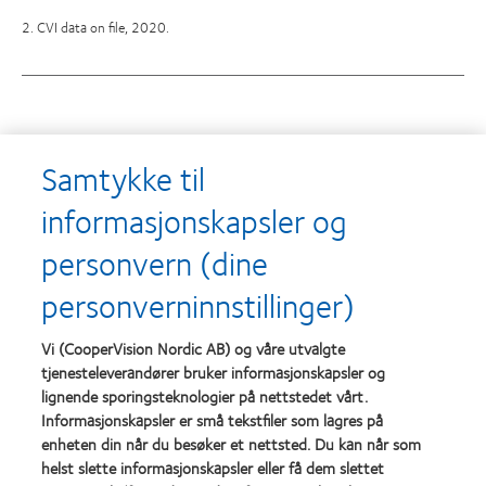
2. CVI data on file, 2020.
Utmerkelser
Samtykke til
informasjonskapsler og
personvern (dine
Learn
Learn
more
more
personverninnstillinger)
about
about
Utmerkelsen
Contact
Silmo
Lens
Vi (CooperVision Nordic AB) og våre utvalgte
d’Or
Product
tjenesteleverandører bruker informasjonskapsler og
for
of
lignende sporingsteknologier på nettstedet vårt.
Learn
Learn
beste
the
more
more
Informasjonskapsler er små tekstfiler som lagres på
produkt,
Year
about
about
MyDay®
(2013)
enheten din når du besøker et nettsted. Du kan når som
Best
Best
(2013)
helst slette informasjonskapsler eller få dem slettet
Companies
Factory