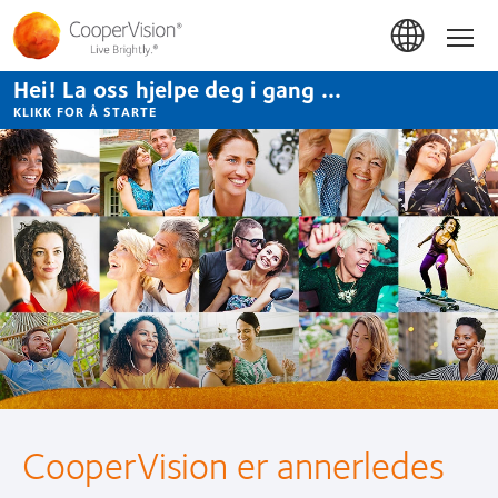
Hopp
til
Hom
hovedinnhold
Hei! La oss hjelpe deg i gang ...
KLIKK FOR Å STARTE
CooperVision
Norway
CooperVision er annerledes