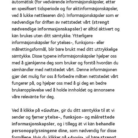
automatisk (for vedvarende informasjonskapsler, etter
for
Awards
Leaders
2011
en spesifisert tidsperiode og for øktinformasjonskapsler,
Learn
Learn
2012
(2011)
ved å lukke nettleseren din). Informasjonskapsler som er
more
more
&
nødvendige for driften av nettstedet vårt (
strengt
about
about
2010
ODMA
nødvendige informasjonskapsler
) er alltid aktivert og
REBRAND
(2012)
2011
100®
kan brukes uten ditt samtykke. Ytterligere
(2011)
Global
informasjonskapsler for ytelses-, funksjons- eller
Award
målrettingsformål, blir bare brukt med ditt uttrykkelige
(2012)
samtykke. Disse typene informasjonskapsler hjelper oss
med å gjenkjenne deg som bruker og forstå hvordan du
samhandler med nettstedet vårt. Denne informasjonen
Våre produkter
gjør det mulig for oss å forbedre måten nettstedet vårt
fungerer på, og hjelper oss med å gi deg en bedre
Kontaktlinsequiz
brukeropplevelse ved å holde innholdet og annonsene
Kontaktlinseteknologi
våre relevante for deg.
Ved å klikke på «
Godta
», gir du ditt samtykke til at vi
Kontaktlinser og syn
sender og fjerner
ytelse-, funksjon-
og
målrettede
Ny bruker
informasjonskapsler
, og i tillegg at vi kan
behandle
personopplysningene dine
, som nødvendig for disse
Erfaren bruker
formålene. Hvis du klikker på «
Avvis
», vil bare
strengt