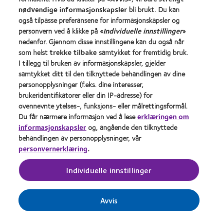
nødvendige informasjonskapsler
bli brukt. Du kan
Om oss
også tilpasse preferansene for informasjonskapsler og
personvern ved å klikke på «
Individuelle innstillinger
»
Jobbe
nedenfor. Gjennom disse innstillingene kan du også når
Nyheter og media
som helst
trekke tilbake
samtykket for fremtidig bruk.
Kontakt oss
I tillegg til bruken av informasjonskapsler, gjelder
samtykket ditt til den tilknyttede behandlingen av dine
personopplysninger (f.eks. dine interesser,
Legal
brukeridentifikatorer eller din IP-adresse) for
Retningslinjer for personvern
ovennevnte ytelses-, funksjons- eller målrettingsformål.
Du får nærmere informasjon ved å lese
erklæringen om
Policy for bruk av informasjonskapsler
informasjonskapsler
og, angående den tilknyttede
Vilkår
behandlingen av personopplysninger, vår
personvernerklæring
.
Retningslinjer for kommentering
Transparency Act Statement
Individuelle innstillinger
Administrer samtykkepreferanser
Avvis